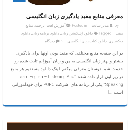
معرفی منابع مفید یادگیری زبان انگلیسی
by
مدیر سایت
Posted in
آموزش لغت
,
ترجمه
,
منابع
مفید
Tagged
دانلود اپلیکیشن زبان
,
دانلود برنامه زبان
,
دانلود
برای
دیکشنری
,
دانلود کتاب زبان انگلیسی
۱ دیدگاه
معرفی
در این صفحه منابع مختلفی که مفید بودن اونها برای یادگیری
منابع
مفید
بیشتر و بهتر زبان انگلیسی به من و زبان آموزانم ثابت شده رو
یادگیری
خدمت شما دوستان معرفی میکنم. لینک دانلود مستقیم هر منبع
زبان
در زبر اون قرار داده شده. “Learn English – Listening And
انگلیسی
Speaking” یکی از برنامه های شرکت PORO برای خودآموزانی
است […]