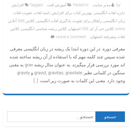
by
مدیر سایت
Posted in
آموزش لغت
Tagged
افزایش
دایره لغات انگلیسی
,
بهترین کتاب برای افزایش دامنه لغات
,
تقویت لغات
زبان انگلیسی
,
راهکار برای تقویت یادگیری لغات انگلیسی
,
کلاس GRE آنلاین
online
,
کلاس جی آر ای GRE اصفهان
,
کلاس ریشه شناسی انگلیسی
,
کلاس
on
لغات پیشرفته اصفهان
Leave a Comment
آموزش
معرفی دوره: در این دوره ابتدا یک ریشه در زبان انگلیسی معرفی
لغات
پیشرفته
شده سپس چند کلمه مهم که با استفاده از آن ریشه ساخته شده
با
اند مورد بررسی قرار میگیرند. به عنوان مثال ریشه grav به معنی
روش
سنگین در کلماتی نظیر gravid, gravitas, gravitate و gravity
ریشه
وجود دارد. معنی این کلمات به صورت زیر است: […]
شناسی
(آنلاین)
جستجو
برای: