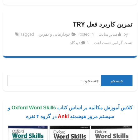
تمرین کاربرد فعل TRY
by
مدیر سایت
Posted in
خودآزمایی و تمرین
Tagged
برای
تست گرامر
,
تست لغت
۱ دیدگاه
تمرین
کاربرد
فعل
try
جستجو
برای:
کلاس آموزش مکالمه بر اساس کتاب
Oxford Word Skills
و
سیستم مرور هوشمند
Anki
در گروه ۴ نفره