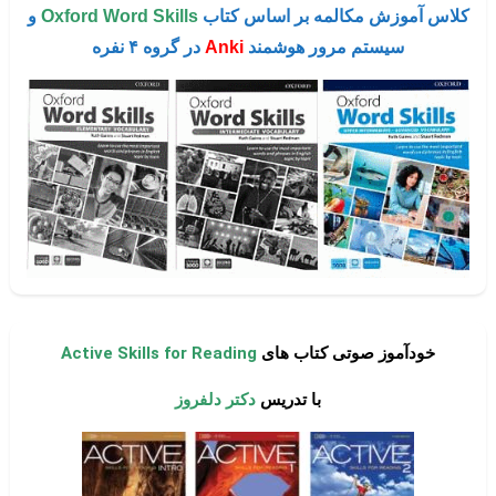
کلاس آموزش مکالمه بر اساس کتاب
Oxford Word Skills
و
سیستم مرور هوشمند
Anki
در گروه ۴ نفره
خودآموز صوتی کتاب های
Active Skills for Reading
با تدریس
دکتر دلفروز