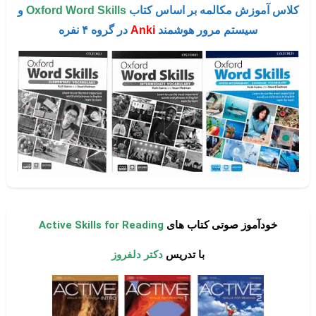
کلاس آموزش مکالمه بر اساس کتاب
Oxford Word Skills
و
سیستم مرور هوشمند
Anki
در گروه ۴ نفره
خودآموز صوتی کتاب های
Active Skills for Reading
با تدریس
دکتر دلفروز