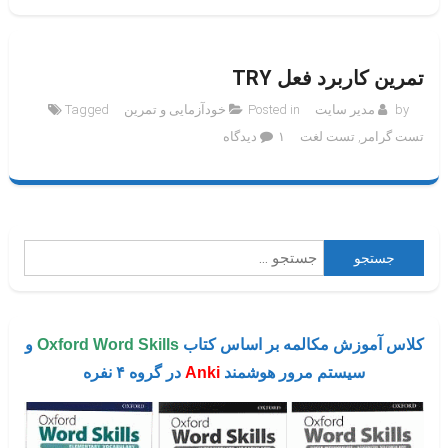
تمرین کاربرد فعل TRY
by
مدیر سایت
Posted in
خودآزمایی و تمرین
Tagged
برای
تست گرامر
,
تست لغت
۱ دیدگاه
تمرین
کاربرد
فعل
try
جستجو
برای:
کلاس آموزش مکالمه بر اساس کتاب
Oxford Word Skills
و
سیستم مرور هوشمند
Anki
در گروه ۴ نفره