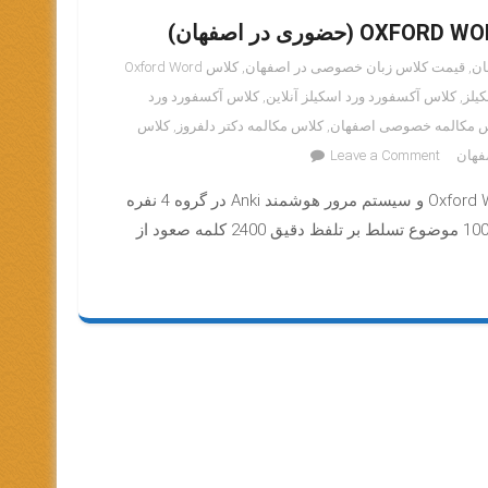
ان
,
قیمت کلاس زبان خصوصی در اصفهان
,
کلاس Oxford Word
یلز
,
کلاس آکسفورد ورد اسکیلز آنلاین
,
کلاس آکسفورد ورد
 مکالمه خصوصی اصفهان
,
کلاس مکالمه دکتر دلفروز
,
کلاس
on
فهان
Leave a Comment
آموزش
کلاس آموزش مکالمه و کلمات زبان انگلیسی بر اساس کتاب Oxford Word Skills و سیستم مرور هوشمند Anki در گروه 4 نفره
آنلاین
مکالمه
اهداف دوره پایه یا Elementary: یادگیری بیش از 2400 کلمه و عبارت در 100 موضوع تسلط بر تلفظ دقیق 2400 کلمه صعود از
زبان
بر
اساس
کتاب
Oxford
Word
Skills
(حضوری
در
اصفهان)