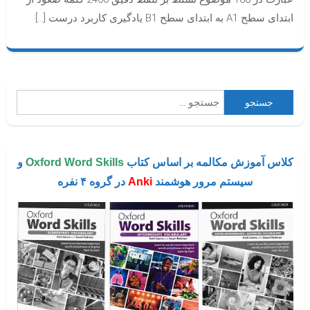
اساس
ابتدای سطح A1 به ابتدای سطح B1 یادگیری کاربرد درست […]
کتاب
Oxford
Word
Skills
(حضوری
جستجو
در
برای:
اصفهان)
کلاس آموزش مکالمه بر اساس کتاب
Oxford Word Skills
و
سیستم مرور هوشمند
Anki
در گروه ۴ نفره