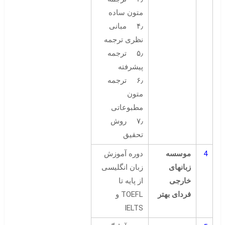
متون ساده
۴٫ مبانی
نظری ترجمه
۵٫ ترجمه
پیشرفته
۶٫ ترجمه
متون
مطبوعاتی
۷٫ روش
تحقیق
4
موسسه
دوره آموزش
زبانهای
زبان انگلیسی
خارجی
از پایه تا
فردای بهتر
TOEFL و
IELTS