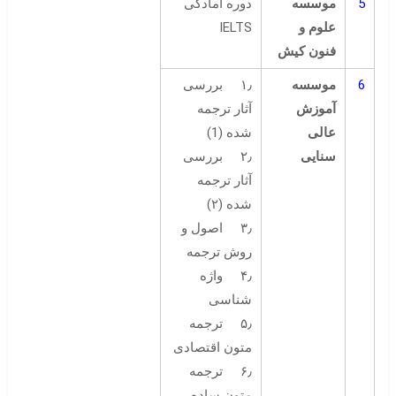
5
موسسه
دوره آمادگی
علوم و
IELTS
فنون کیش
6
موسسه
۱٫ بررسی
آموزش
آثار ترجمه
عالی
شده (1)
سنایی
۲٫ بررسی
آثار ترجمه
شده (۲)
۳٫ اصول و
روش ترجمه
۴٫ واژه
شناسی
۵٫ ترجمه
متون اقتصادی
۶٫ ترجمه
متون ساده