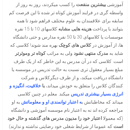
آموزشی
بیشترین منفعت
را کسب میکردند، روز به روز از
واسطه گری در فرایند آموزش کوتاه تر شده تا این فرصت کم
سابقه برای علاقمندان به علوم مختلف فراهم شود تا همه
بتوانند با پرداخت
هزینه هایی مشابه
کلاسهای 10 تا 15 نفره
موسسات یا کلاسهای 30 تا 50 نفره مدارس و حتی دانشگاه
ها، از آموزش در
کلاس های کوچک
بهره مند شوند! کلاسی که
شاید به
مدرک منتهی نشود
ولی به مراتب
کوتاه تر وموثرتر
است. کلاسی که در آن مدرس به این خاطر که از یک طرف
مبلغ بسیار معقول تری نسبت به حالت تدریس در موسسه یا
دانشگاه دریافت میکند، و از طرف دیگرکلاس و شرکت
کنندگان کلاس را متعلق به خودش میداند،
با
خلاقیت، انگیزه و
انرژی بسیار بیشتری تدریس
میکند. معلم در چنین کلاسی
میداند که مخاطبانش ب
ه اعتبار توانمندی او و معلوماتش
به او
مراجعه کرده اند نه به اعتبار نام موسسه آموزشی و دانشگاه
(که معمولا
اعتبار خود را مدیون مدرس های گذشته و حال خود
است
که عموما از شرایط شغلی خود رضایتی نداشته و ندارند).