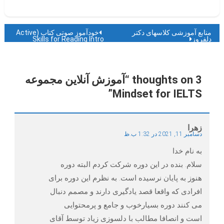
راهبری
منابع آموزشی کلاسهای دکتر
خودآموز صوتی کتاب (Active
دلفروز
Skills for Reading Intro
(100%
نوشته
3 thoughts on “
آموزش آنلاین مجموعه
”
Mindset for IELTS
زهرا
دسامبر 11, 2021 در 1:32 ب.ظ
به نام خدا
سلام. بنده در این دوره شرکت کردم البته دوره
هنوز به پایان نرسیده است. به نظرم این دوره برای
افرادی که واقعا قصد یادگیری دارند و مصمم دنبال
می کنند دوره بسیارخوب و جامع و پرمحتوایی
است و انصافا مطالب با دلسوزی زیاد توسط آقای