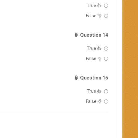
👍 True
👎 False
Question 14 🏮
👍 True
👎 False
Question 15 🏮
👍 True
👎 False