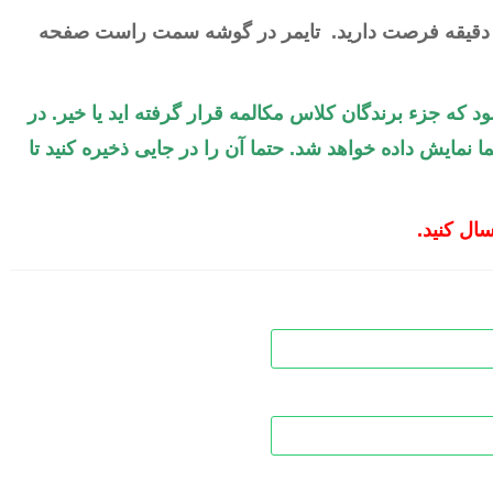
یا
 برای وارد کردن جوابها و ارسال پاسخنامه 15 دقیقه فرصت دارید. تایمر در گوشه سمت راست صفحه
کا
صدا
که جزء برندگان کلاس مکالمه قرار گرفته اید یا خیر. در
از
مایش داده خواهد شد. حتما آن را در جایی ذخیره کنید تا
کلی
بالا
و
ال کنید.
پای
است
کنید