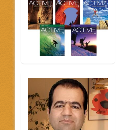
هش
دهای
ین
فاده
.