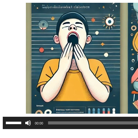
پخش‌کننده
برا
00:00
صوت
افز