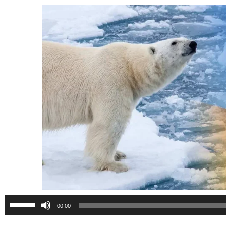
پخش‌کننده
برا
00:00
صوت
افز