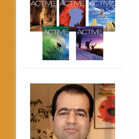
هش
دهای
ین
فاده
.