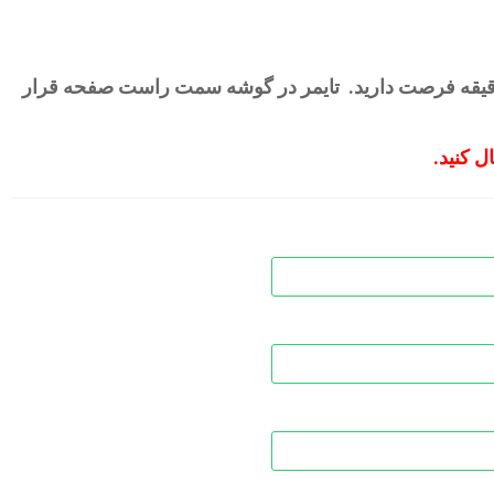
یا
کا
رای وارد کردن جوابها و ارسال پاسخنامه 20 دقیقه فرصت دارید. تایمر در گوشه سمت راست صفحه قرار
صدا
از
ل کنید.
کلی
بالا
و
پای
است
کنید