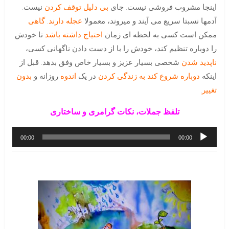
اینجا مشروب فروشی نیست. جای
بی دلیل توقف کردن
نیست.
آدمها نسبتا سریع می آیند و میروند، معمولا
عجله دارند
.
گاهی
ممکن است کسی به لحظه ای زمان
احتیاج داشته باشد
تا خودش
را دوباره تنظیم کند، خودش را با از دست دادن ناگهانی کسی،
ناپدید شدن
شخصی بسیار عزیز و بسیار خاص وفق بدهد. قبل از
اینکه
دوباره شروع کند به زندگی کردن
در یک
اندوه
روزانه و
بدون
تغییر
.
تلفظ جملات، نکات گرامری و ساختاری
پخش‌کننده
00:00
00:00
صوت