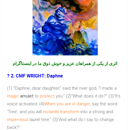
اثری از یکی از همراهان عزیز و خوش ذوق ما در اینستاگرام
? 2. CMF WRIGHT: Daphne
(1) “Daphne, dear daughter,” said the river god, “I made a
magic
amulet
to
protect
you.” (2)”What does it do?” (3)”It’s
voice activated. (4)
When you are in danger
, say the word
‘Tree’, and you will
instantly
transform
into a strong and
impervious
laurel tree.” (5)”And what do I say to change
back?”