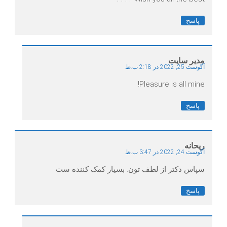
پاسخ
مدیر سایت
آگوست 25, 2022 در 2:18 ب.ظ
Pleasure is all mine!
پاسخ
ریحانه
آگوست 24, 2022 در 3:47 ب.ظ
سپاس دکتر از لطف تون. بسیار کمک کننده ست
پاسخ