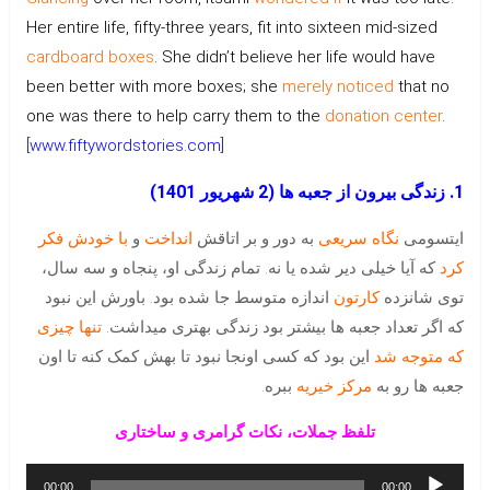
Her entire life, fifty-three years, fit into sixteen mid-sized
cardboard boxes
. She didn’t believe her life would have
been better with more boxes; she
merely
noticed
that no
one was there to help carry them to the
donation center
.
[www.fiftywordstories.com]
1. زندگی بیرون از جعبه ها
(2 شهریور 1401)
ایتسومی
نگاه سریعی
به دور و بر اتاقش
انداخت
و
با خودش فکر
کرد
که آیا خیلی دیر شده یا نه. تمام زندگی او، پنجاه و سه سال،
توی شانزده
کارتون
اندازه متوسط جا شده بود. باورش این نبود
که اگر تعداد جعبه ها بیشتر بود زندگی بهتری میداشت.
تنها چیزی
که متوجه شد
این بود که کسی اونجا نبود تا بهش کمک کنه تا اون
جعبه ها رو به
مرکز خیریه
ببره.
تلفظ جملات، نکات گرامری و ساختاری
پخش‌کننده
00:00
00:00