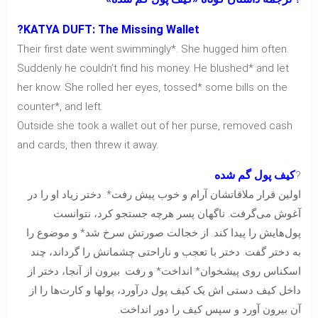
?KATYA DUFT: The Missing Wallet
Their first date went swimmingly*. She hugged him often.
Suddenly he couldn’t find his money. He blushed* and let
her know. She rolled her eyes, tossed* some bills on the
counter*, and left.
Outside she took a wallet out of her purse, removed cash
and cards, then threw it away.
کیف پول گم شده
?
اولین قرار ملاقاتشان آرام و خوب پیش رفت*. دختر زیاد او را در
آغوش می‌گرفت. ناگهان پسر هرچه جستجو کرد، نتوانست
پول‌هایش را پیدا کند. از خجالت صورتش سرخ شد* و موضوع را
به دختر گفت. دختر با تعجب و ناراحتی چشمانش را گرداند، چند
اسکناس روی پیشخوان* انداخت* و رفت. بیرون از آنجا، دختر از
داخل کیف دستی اش یک کیف پول درآورد، پولها و کارت‌ها را از
آن بیرون آورد و سپس کیف را دور انداخت.