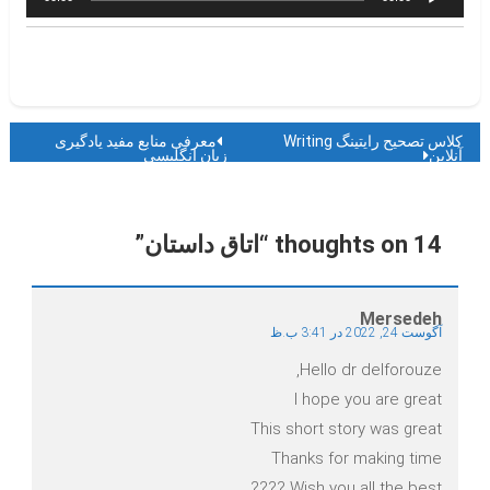
صوت
راهبری
کلاس تصحیح رایتینگ Writing
معرفی منابع مفید یادگیری
آنلاین
زبان انگلیسی
نوشته
14 thoughts on “
اتاق داستان
”
Mersedeh
آگوست 24, 2022 در 3:41 ب.ظ
Hello dr delforouze,
I hope you are great
This short story was great
Thanks for making time
Wish you all the best ????