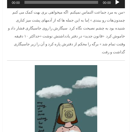
00:00
00:00
صوت
«من به مرد جماعت التماس نمیکنم. اگه میخواهی بری بهت کمک می کنم
چمدون‌هات رو ببندی.» اِما به این جمله ها که از آدمهای پشت میز کناری
شنیده بود به چشم نصیحت نگاه کرد. سیگارش را روی جاسیگاری فشار داد و
خاموش کرد. «قانون جدید» در دفتر یادداشتش نوشت «حداکثر ۱۰ دقیقه.
وقتت تمام شد.» برگه را محکم از دفترش پاره کرد و آن را زیر جاسیگاری
گذاشت و رفت.