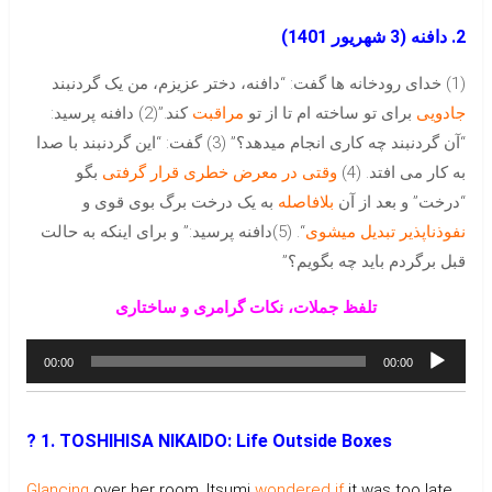
2. دافنه
(3 شهریور 1401)
(1) خدای رودخانه ها گفت: “دافنه، دختر عزیزم، من یک گردنبند
جادویی
برای تو ساخته ام تا از تو
مراقبت
کند.”(2) دافنه پرسید:
“آن گردنبند چه کاری انجام میدهد؟” (3) گفت: “این گردنبند با صدا
به کار می افتد. (4)
وقتی در معرض خطری قرار گرفتی
بگو
“درخت” و بعد از آن
بلافاصله
به یک درخت برگ بوی قوی و
نفوذناپذیر تبدیل میشوی
“. (5)دافنه پرسید:” و برای اینکه به حالت
قبل برگردم باید چه بگویم؟”
تلفظ جملات، نکات گرامری و ساختاری
پخش‌کننده
00:00
00:00
صوت
?
1. TOSHIHISA NIKAIDO: Life Outside Boxes
Glancing
over her room, Itsumi
wondered if
it was too late.