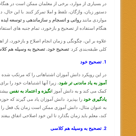
در بسیاری از موارد، برخی از معلمان ممکن است در هنگام ا
دستور زبان، واژگان، تلفظ و املا تمرکز کنند. با این حال، 
مواردی مانند
روانی و انسجام
و
سازماندهی
و
توسعه ایده 
هنگام استفاده از تصحیح و بازخورد، تمام جنبه های استفاده 
علاوه بر این، چگونگی و زمان انجام اصلاح و بازخورد، از 
کلی طبقه‌بندی کرد:
تصحیح خود
،
تصحیح به وسیله هم کلا
1. تصحیح خود
در این رویکرد دانش آموزان اشتباهاتی را که مرتکب شده ا
آموز به یاد ماندنی تر شود
، زیرا آنها اشتباهات خود را برا
کمک می کند و به دانش آموز ا
نگیزه و اعتماد به نفس
بیشتر
یادگیری خود
را بپذیرد. دانش آموزان یاد می گیرند که حوز
به عنوان مثال، دانش آموزی ممکن است زمان یک فعل را به
کند، معلم باید زمان بگذارد تا این خود اصلاحی اتفاق بیفتد
2. تصحیح به وسیله هم کلاسی