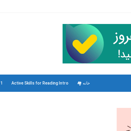
خانه 🏘
Active Skills for Reading Intro
 1